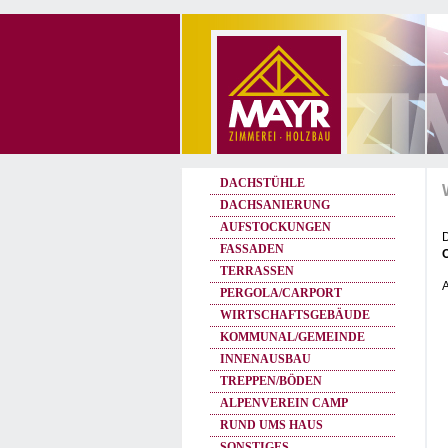
DACHSTÜHLE
DACHSANIERUNG
AUFSTOCKUNGEN
D
FASSADEN
TERRASSEN
A
PERGOLA/CARPORT
WIRTSCHAFTSGEBÄUDE
KOMMUNAL/GEMEINDE
INNENAUSBAU
TREPPEN/BÖDEN
ALPENVEREIN CAMP
RUND UMS HAUS
SONSTIGES