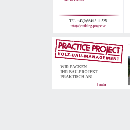
TEL. +43(0)664/13 11 525
info(at)building-project.at
WIR PACKEN
IHR
BAU-PROJEKT
PRAKTISCH AN!
[ mehr ]