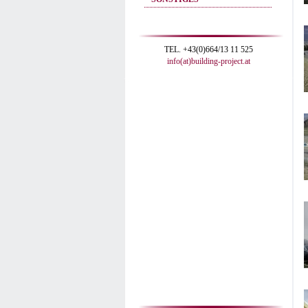
TEL. +43(0)664/13 11 525
info(at)building-project.at