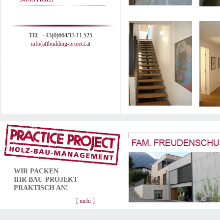
TEL. +43(0)664/13 11 525
info(at)building-project.at
WIR PACKEN
IHR
BAU-PROJEKT
PRAKTISCH AN!
[ mehr ]