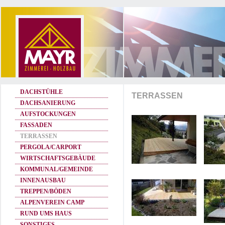
DACHSTÜHLE
TERRASSEN
DACHSANIERUNG
AUFSTOCKUNGEN
FASSADEN
TERRASSEN
PERGOLA/CARPORT
WIRTSCHAFTSGEBÄUDE
KOMMUNAL/GEMEINDE
INNENAUSBAU
TREPPEN/BÖDEN
ALPENVEREIN CAMP
RUND UMS HAUS
SONSTIGES