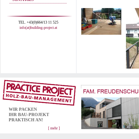
TEL. +43(0)664/13 11 525
info(at)building-project.at
WIR PACKEN
IHR
BAU-PROJEKT
PRAKTISCH AN!
[ mehr ]