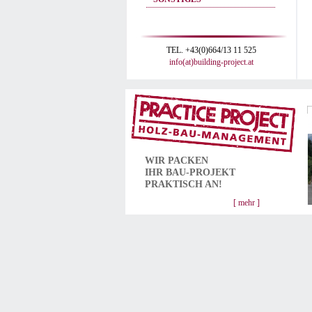
TEL. +43(0)664/13 11 525
info(at)building-project.at
WIR PACKEN
IHR
BAU-PROJEKT
PRAKTISCH AN!
[ mehr ]