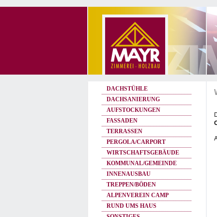
DACHSTÜHLE
DACHSANIERUNG
AUFSTOCKUNGEN
D
FASSADEN
TERRASSEN
A
PERGOLA/CARPORT
WIRTSCHAFTSGEBÄUDE
KOMMUNAL/GEMEINDE
INNENAUSBAU
TREPPEN/BÖDEN
ALPENVEREIN CAMP
RUND UMS HAUS
SONSTIGES