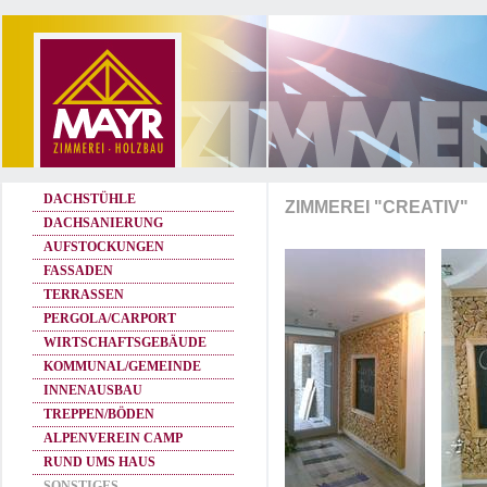
DACHSTÜHLE
ZIMMEREI "CREATIV"
DACHSANIERUNG
AUFSTOCKUNGEN
FASSADEN
TERRASSEN
PERGOLA/CARPORT
WIRTSCHAFTSGEBÄUDE
KOMMUNAL/GEMEINDE
INNENAUSBAU
TREPPEN/BÖDEN
ALPENVEREIN CAMP
RUND UMS HAUS
SONSTIGES