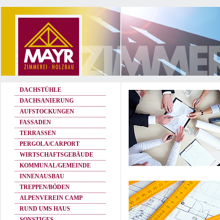
DACHSTÜHLE
DACHSANIERUNG
AUFSTOCKUNGEN
FASSADEN
TERRASSEN
PERGOLA/CARPORT
WIRTSCHAFTSGEBÄUDE
KOMMUNAL/GEMEINDE
INNENAUSBAU
TREPPEN/BÖDEN
ALPENVEREIN CAMP
RUND UMS HAUS
SONSTIGES