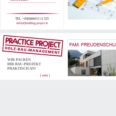
TEL. +43(0)664/13 11 525
info(at)building-project.at
WIR PACKEN
IHR
BAU-PROJEKT
PRAKTISCH AN!
[ mehr ]