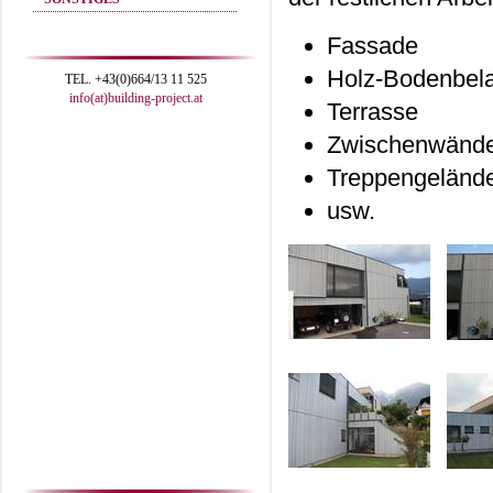
Fassade
Holz-Bodenbel
TEL. +43(0)664/13 11 525
info(at)building-project.at
Terrasse
Zwischenwänd
Treppengeländ
usw.