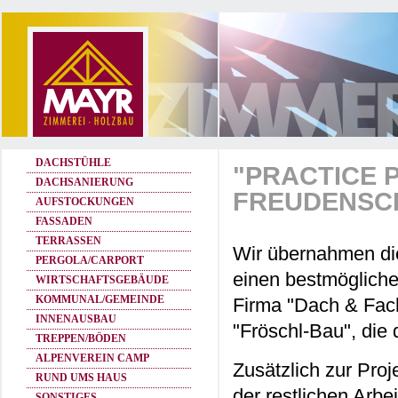
DACHSTÜHLE
"PRACTICE 
DACHSANIERUNG
FREUDENSC
AUFSTOCKUNGEN
FASSADEN
TERRASSEN
Wir übernahmen di
PERGOLA/CARPORT
einen bestmögliche
WIRTSCHAFTSGEBÄUDE
KOMMUNAL/GEMEINDE
Firma "Dach & Fac
INNENAUSBAU
"Fröschl-Bau", die 
TREPPEN/BÖDEN
ALPENVEREIN CAMP
Zusätzlich zur Proj
RUND UMS HAUS
der restlichen Arbei
SONSTIGES