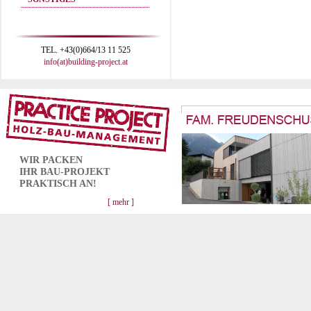
TEL. +43(0)664/13 11 525
info(at)building-project.at
WIR PACKEN
IHR
BAU-PROJEKT
PRAKTISCH AN!
[ mehr ]