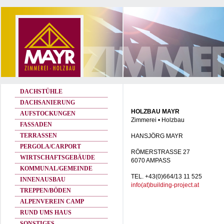
DACHSTÜHLE
DACHSANIERUNG
HOLZBAU MAYR
AUFSTOCKUNGEN
Zimmerei • Holzbau
FASSADEN
TERRASSEN
HANSJÖRG MAYR
PERGOLA/CARPORT
RÖMERSTRASSE 27
WIRTSCHAFTSGEBÄUDE
6070 AMPASS
KOMMUNAL/GEMEINDE
TEL. +43(0)664/13 11 525
INNENAUSBAU
info(at)building-project.at
TREPPEN/BÖDEN
ALPENVEREIN CAMP
RUND UMS HAUS
SONSTIGES