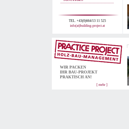
TEL. +43(0)664/13 11 525
info(at)building-project.at
WIR PACKEN
IHR
BAU-PROJEKT
PRAKTISCH AN!
[ mehr ]