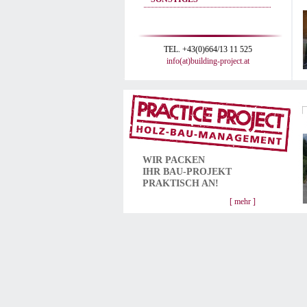
TEL. +43(0)664/13 11 525
info(at)building-project.at
WIR PACKEN
IHR
BAU-PROJEKT
PRAKTISCH AN!
[ mehr ]