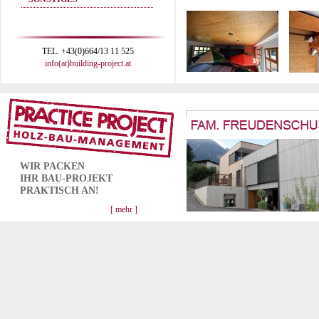
TEL. +43(0)664/13 11 525
info(at)building-project.at
WIR PACKEN
IHR
BAU-PROJEKT
PRAKTISCH AN!
[ mehr ]