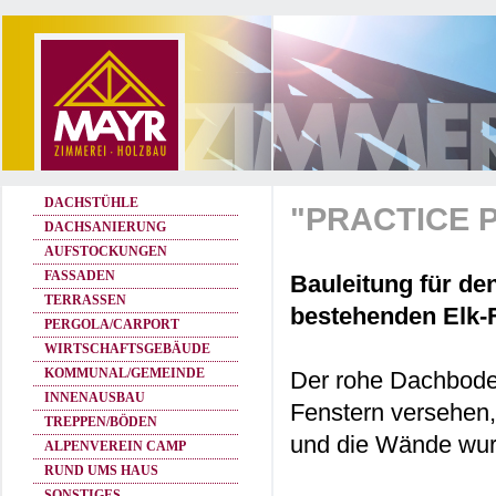
DACHSTÜHLE
"PRACTICE 
DACHSANIERUNG
AUFSTOCKUNGEN
FASSADEN
Bauleitung für d
TERRASSEN
bestehenden Elk-
PERGOLA/CARPORT
WIRTSCHAFTSGEBÄUDE
KOMMUNAL/GEMEINDE
Der rohe Dachbode
INNENAUSBAU
Fenstern versehen
TREPPEN/BÖDEN
und die Wände wurd
ALPENVEREIN CAMP
RUND UMS HAUS
SONSTIGES