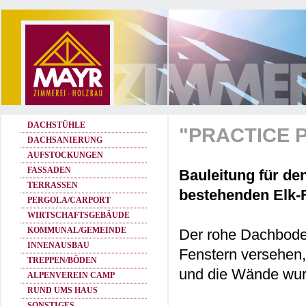
DACHSTÜHLE
"PRACTICE 
DACHSANIERUNG
AUFSTOCKUNGEN
FASSADEN
Bauleitung für d
TERRASSEN
bestehenden Elk-
PERGOLA/CARPORT
WIRTSCHAFTSGEBÄUDE
KOMMUNAL/GEMEINDE
Der rohe Dachbode
INNENAUSBAU
Fenstern versehen
TREPPEN/BÖDEN
und die Wände wurd
ALPENVEREIN CAMP
RUND UMS HAUS
SONSTIGES