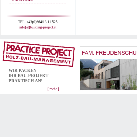
TEL. +43(0)664/13 11 525
info(at)building-project.at
WIR PACKEN
IHR
BAU-PROJEKT
PRAKTISCH AN!
[ mehr ]