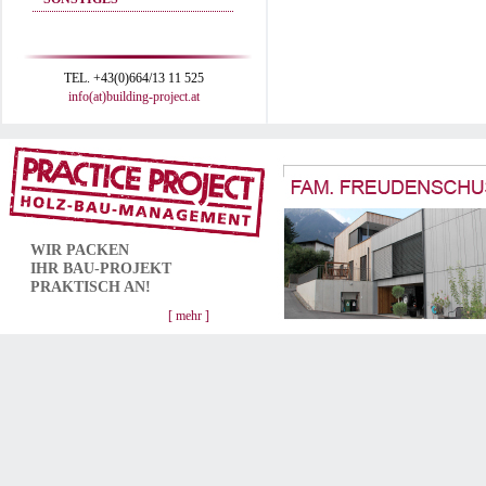
TEL. +43(0)664/13 11 525
info(at)building-project.at
WIR PACKEN
IHR
BAU-PROJEKT
PRAKTISCH AN!
[ mehr ]