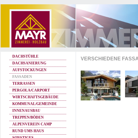
DACHSTÜHLE
VERSCHIEDENE FASS
DACHSANIERUNG
AUFSTOCKUNGEN
FASSADEN
TERRASSEN
PERGOLA/CARPORT
WIRTSCHAFTSGEBÄUDE
KOMMUNAL/GEMEINDE
INNENAUSBAU
TREPPEN/BÖDEN
ALPENVEREIN CAMP
RUND UMS HAUS
SONSTIGES