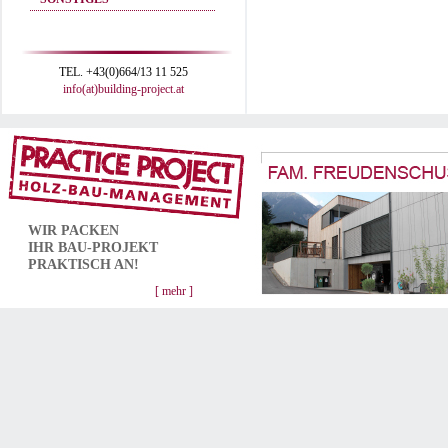
TEL. +43(0)664/13 11 525
info(at)building-project.at
WIR PACKEN
IHR
BAU-PROJEKT
PRAKTISCH AN!
[ mehr ]