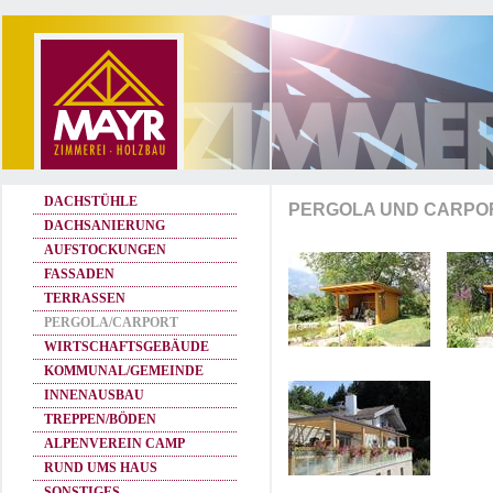
DACHSTÜHLE
PERGOLA UND CARPO
DACHSANIERUNG
AUFSTOCKUNGEN
FASSADEN
TERRASSEN
PERGOLA/CARPORT
WIRTSCHAFTSGEBÄUDE
KOMMUNAL/GEMEINDE
INNENAUSBAU
TREPPEN/BÖDEN
ALPENVEREIN CAMP
RUND UMS HAUS
SONSTIGES