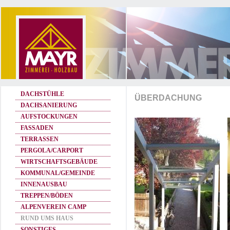
DACHSTÜHLE
ÜBERDACHUNG
DACHSANIERUNG
AUFSTOCKUNGEN
FASSADEN
TERRASSEN
PERGOLA/CARPORT
WIRTSCHAFTSGEBÄUDE
KOMMUNAL/GEMEINDE
INNENAUSBAU
TREPPEN/BÖDEN
ALPENVEREIN CAMP
RUND UMS HAUS
SONSTIGES