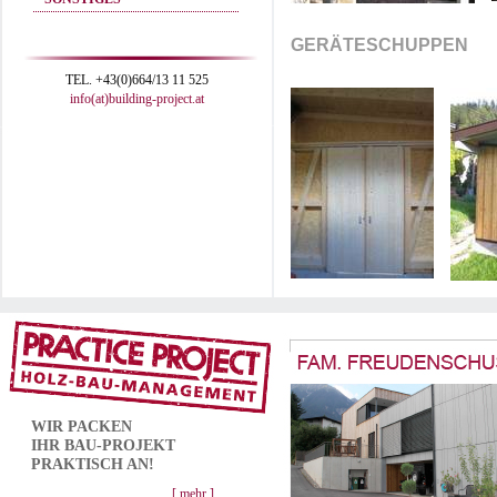
GERÄTESCHUPPEN
TEL. +43(0)664/13 11 525
info(at)building-project.at
WIR PACKEN
IHR
BAU-PROJEKT
PRAKTISCH AN!
[ mehr ]