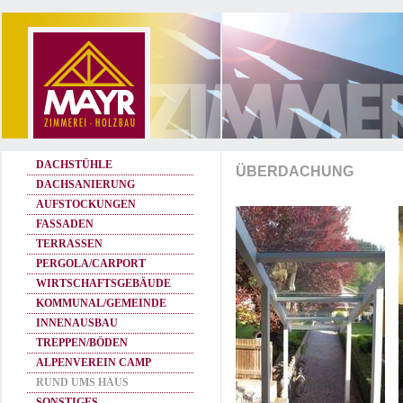
DACHSTÜHLE
ÜBERDACHUNG
DACHSANIERUNG
AUFSTOCKUNGEN
FASSADEN
TERRASSEN
PERGOLA/CARPORT
WIRTSCHAFTSGEBÄUDE
KOMMUNAL/GEMEINDE
INNENAUSBAU
TREPPEN/BÖDEN
ALPENVEREIN CAMP
RUND UMS HAUS
SONSTIGES