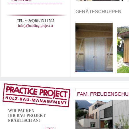
GERÄTESCHUPPEN
TEL. +43(0)664/13 11 525
info(at)building-project.at
WIR PACKEN
IHR
BAU-PROJEKT
PRAKTISCH AN!
[ mehr ]